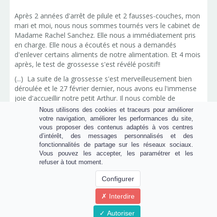
Après 2 années d'arrêt de pilule et 2 fausses-couches, mon
mari et moi, nous nous sommes tournés vers le cabinet de
Madame Rachel Sanchez. Elle nous a immédiatement pris
en charge. Elle nous a écoutés et nous a demandés
d'enlever certains aliments de notre alimentation. Et 4 mois
après, le test de grossesse s'est révélé positif!!
(...) La suite de la grossesse s'est merveilleusement bien
déroulée et le 27 février dernier, nous avons eu l'immense
joie d'accueillir notre petit Arthur. Il nous comble de
bonheur et fait de nous de jeunes parents vraiment
Nous utilisons des cookies et traceurs pour améliorer
comblés!
votre navigation, améliorer les performances du site,
vous proposer des contenus adaptés à vos centres
Je recommande vivement Madame Sanchez car elle prend
d’intérêt, des messages personnalisés et des
en charge le couple et pas seulement la femme. Elle fait
fonctionnalités de partage sur les réseaux sociaux.
des consultations individuelles avec l'homme.
Vous pouvez les accepter, les paramétrer et les
refuser à tout moment.
Merci à elle pour sa disponibilité, son écoute, sa gentillesse
et sa prise en charge rapide!
Configurer
Interdire
Stéphanie P.
Autoriser